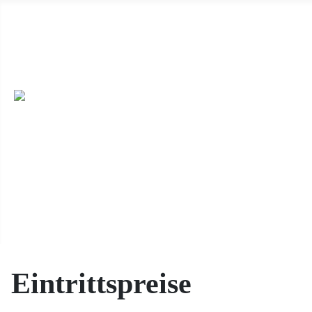
Wir haben ab 19.04.2026 immer sonntags von 14 Uhr bis 17 Uhr 
dieser Seite) oder unter Besichtigungen mit uns. ++
Wir sind auc
veröffentlichen möchten, dann schicken die uns die Daten per E-M
Feiern, oder einen Ort für eine Buchlesung, dann melden Sie sich e
Eintrittspreise