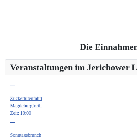
Die Einnahmen
Veranstaltungen im Jerichower
08
Aug.
Zuckertütenfahrt
Magdeburgforth
Zeit:
10:00
09
Aug.
Sonntagsbrunch