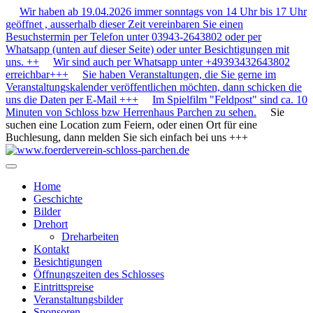
Wir haben ab 19.04.2026 immer sonntags von 14 Uhr bis 17 Uhr
geöffnet , ausserhalb dieser Zeit vereinbaren Sie einen
Besuchstermin per Telefon unter 03943-2643802 oder per
Whatsapp (unten auf dieser Seite) oder unter Besichtigungen mit
uns. ++
Wir sind auch per Whatsapp unter +49393432643802
erreichbar+++
Sie haben Veranstaltungen, die Sie gerne im
Veranstaltungskalender veröffentlichen möchten, dann schicken die
uns die Daten per E-Mail +++
Im Spielfilm "Feldpost" sind ca. 10
Minuten von Schloss bzw Herrenhaus Parchen zu sehen.
Sie
suchen eine Location zum Feiern, oder einen Ort für eine
Buchlesung, dann melden Sie sich einfach bei uns +++
Home
Geschichte
Bilder
Drehort
Dreharbeiten
Kontakt
Besichtigungen
Öffnungszeiten des Schlosses
Eintrittspreise
Veranstaltungsbilder
Sponsoren