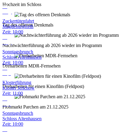
Hochzeit im Schloss
08
Aug.
Zuckertütenfahrt
Tag des offenen Denkmals
Magdeburgforth
Zeit:
10:00
09
Aug.
Nachtwächterführung ab 2026 wieder im Programm
Sonntagsbrunch
Schloss Altenhausen
Zeit:
10:00
Dreharbeiten MDR-Fernsehen
06
Sep.
Klosterführung
Dreharbeiten für einen Kinofilm (Feldpost)
Kloster Jerichow
Zeit:
11:00
13
Sep.
Flohmarkt Parchen am 21.12.2025
Sonntagsbrunch
Schloss Altenhausen
Zeit:
10:00
18
Sep.