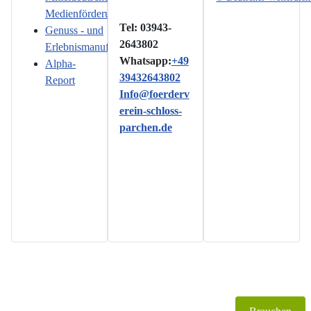
Medienförderung
Tel: 03943-
Genuss - und
2643802
Erlebnismanufaktur
Whatsapp:
+49
Alpha-
39432643802
Report
Info@foerderv
erein-schloss-
parchen.de
Copyright © 2026 www.foerderverein-schloss-