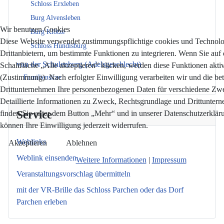
Schloss Erxleben
Burg Alvensleben
Wir benutzen Cookies
Burg Klötze
Diese Website verwendet zustimmungspflichtige cookies und Technol
Schloss Hundisburg
Drittanbietern, um bestimmte Funktionen zu integrieren. Wenn Sie auf 
von der Schulenburg (Adelsgeschlecht)
Schaltfläche „Alle akzeptieren“ klicken, werden diese Funktionen aktiv
(Zustimmung). Nach erfolgter Einwilligung verarbeiten wir und die bet
Familiensitze
Drittunternehmen Ihre personenbezogenen Daten für verschiedene Zw
Detaillierte Informationen zu Zweck, Rechtsgrundlage und Drittunter
Service
finden Sie unter dem Button „Mehr“ und in unserer Datenschutzerkläru
können Ihre Einwilligung jederzeit widerrufen.
Weblinks
Akzeptieren
Ablehnen
Weblink einsenden
Weitere Informationen
|
Impressum
Veranstaltungsvorschlag übermitteln
mit der VR-Brille das Schloss Parchen oder das Dorf
Parchen erleben