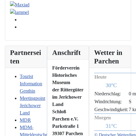
Partnersei
Anschrift
Wetter in
ten
Parchen
Förderverein
Historisches
Tourist
Heute
Museum
Information
30°C
der Rittergüter
Genthin
Niederschlag:
0 
im Jerichower
Meetingpoint
Windrichtung:
S
Land
Jerichower
Geschwindigkeit:
7 k
Schloß
Land
Morgen
Parchen e.V.
MDR
31°C
Parkstraße 1
MDM-
39307 Parchen
Mitteldeutsche
© Deutscher Wetterdien