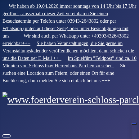
Wir haben ab 19.04.2026 immer sonntags von 14 Uhr bis 17 Uhr
geöffnet , ausserhalb dieser Zeit vereinbaren Sie einen
Besuchstermin per Telefon unter 03943-2643802 oder per
Whatsapp (unten auf dieser Seite) oder unter Besichtigungen mit
uns. ++
Wir sind auch per Whatsapp unter +49393432643802
erreichbar+++
Sie haben Veranstaltungen, die Sie gerne im
Veranstaltungskalender veröffentlichen möchten, dann schicken die
uns die Daten per E-Mail +++
Im Spielfilm "Feldpost" sind ca. 10
Minuten von Schloss bzw Herrenhaus Parchen zu sehen.
Sie
suchen eine Location zum Feiern, oder einen Ort für eine
Buchlesung, dann melden Sie sich einfach bei uns +++