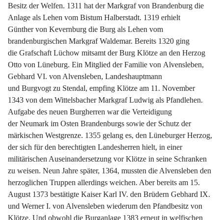
Besitz der Welfen. 1311 hat der Markgraf von Brandenburg die
Anlage als Lehen vom Bistum Halberstadt. 1319 erhielt
Günther von Kevernburg die Burg als Lehen vom
brandenburgischen Markgraf Waldemar. Bereits 1320 ging
die Grafschaft Lüchow mitsamt der Burg Klötze an den Herzog
Otto von Lüneburg. Ein Mitglied der Familie von Alvensleben,
Gebhard VI. von Alvensleben, Landeshauptmann
und Burgvogt zu Stendal, empfing Klötze am 11. November
1343 von dem Wittelsbacher Markgraf Ludwig als Pfandlehen.
Aufgabe des neuen Burgherren war die Verteidigung
der Neumark im Osten Brandenburgs sowie der Schutz der
märkischen Westgrenze. 1355 gelang es, den Lüneburger Herzog,
der sich für den berechtigten Landesherren hielt, in einer
militärischen Auseinandersetzung vor Klötze in seine Schranken
zu weisen. Neun Jahre später, 1364, mussten die Alvensleben den
herzoglichen Truppen allerdings weichen. Aber bereits am 15.
August 1373 bestätigte Kaiser Karl IV. den Brüdern Gebhard IX.
und Werner I. von Alvensleben wiederum den Pfandbesitz von
Klötze. Und obwohl die Burganlage 1383 erneut in welfischen