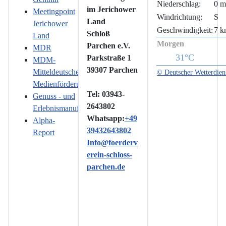
Niederschlag:
0 
im Jerichower
Meetingpoint
Windrichtung:
S
Land
Jerichower
Geschwindigkeit:
7 k
Schloß
Land
Morgen
Parchen e.V.
MDR
31°C
Parkstraße 1
MDM-
39307 Parchen
Mitteldeutsche
© Deutscher Wetterdien
Medienförderung
Tel: 03943-
Genuss - und
2643802
Erlebnismanufaktur
Whatsapp:
+49
Alpha-
39432643802
Report
Info@foerderv
erein-schloss-
parchen.de