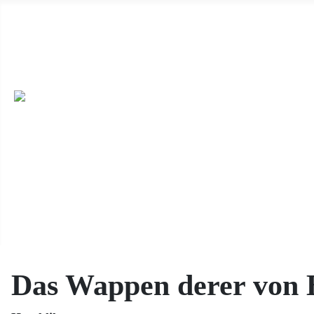
Wir haben ab 19.04.2026 immer sonntags von 14 Uhr bis 17 Uhr 
dieser Seite) oder unter Besichtigungen mit uns. ++
Wir sind auc
veröffentlichen möchten, dann schicken die uns die Daten per E-M
Feiern, oder einen Ort für eine Buchlesung, dann melden Sie sich e
Das Wappen derer von 