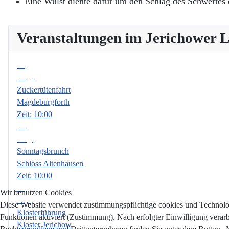
Eine Wulst diente dafür um den Schlag des Schwertes 
Veranstaltungen im Jerichower
08
Aug.
Zuckertütenfahrt
Magdeburgforth
Zeit:
10:00
09
Aug.
Sonntagsbrunch
Schloss Altenhausen
Zeit:
10:00
06
Wir benutzen Cookies
Sep.
Diese Website verwendet zustimmungspflichtige cookies und Technologi
Klosterführung
Funktionen aktiviert (Zustimmung). Nach erfolgter Einwilligung verar
Kloster Jerichow