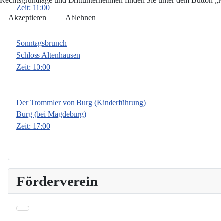
Rechtsgrundlage und Drittunternehmen finden Sie unter dem Button „Me
Zeit:
11:00
Akzeptieren
Ablehnen
13
Sep.
Sonntagsbrunch
Schloss Altenhausen
Zeit:
10:00
18
Sep.
Der Trommler von Burg (Kinderführung)
Burg (bei Magdeburg)
Zeit:
17:00
Förderverein