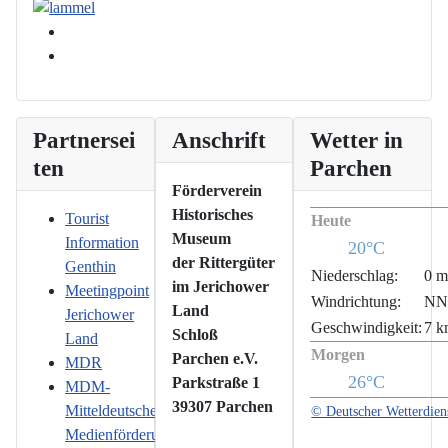
Partnersei
Anschrift
Wetter in
ten
Parchen
Förderverein
Historisches
Tourist
Heute
Museum
Information
20°C
der Rittergüter
Genthin
Niederschlag:
0 
im Jerichower
Meetingpoint
Windrichtung:
N
Land
Jerichower
Geschwindigkeit:
7 k
Schloß
Land
Morgen
Parchen e.V.
MDR
26°C
Parkstraße 1
MDM-
39307 Parchen
Mitteldeutsche
© Deutscher Wetterdien
Medienförderung