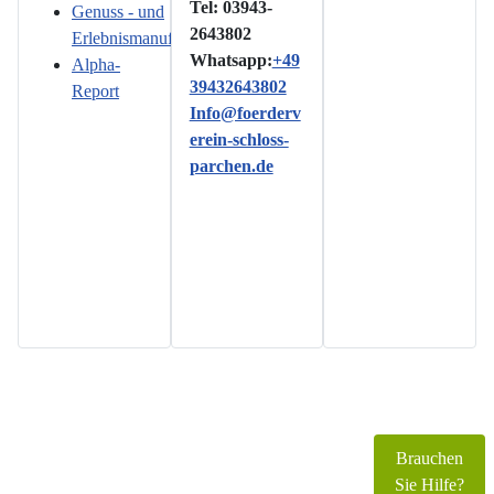
Tel: 03943-
Genuss - und
2643802
Erlebnismanufaktur
Whatsapp:
+49
Alpha-
39432643802
Report
Info@foerderv
erein-schloss-
parchen.de
Copyright © 2026 www.foerderverein-schloss-
parchen.de. Alle Rechte vorbehalten.
Brauchen
Joomla!
ist freie, unter der
GNU/GPL-Lizenz
Sie Hilfe?