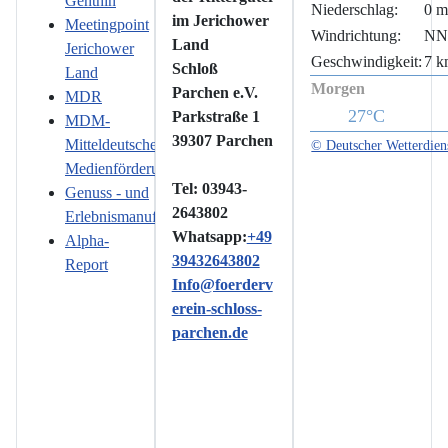
Genthin
Niederschlag:
0 
im Jerichower
Meetingpoint
Windrichtung:
N
Land
Jerichower
Geschwindigkeit:
7 k
Schloß
Land
Morgen
Parchen e.V.
MDR
27°C
Parkstraße 1
MDM-
39307 Parchen
Mitteldeutsche
© Deutscher Wetterdien
Medienförderung
Tel: 03943-
Genuss - und
2643802
Erlebnismanufaktur
Whatsapp:
+49
Alpha-
39432643802
Report
Info@foerderv
erein-schloss-
parchen.de