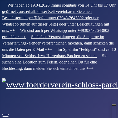
Wir haben ab 19.04.2026 immer sonntags von 14 Uhr bis 17 Uhr
geöffnet , ausserhalb dieser Zeit vereinbaren Sie einen
Besuchstermin per Telefon unter 03943-2643802 oder per
Whatsapp (unten auf dieser Seite) oder unter Besichtigungen mit
uns. ++
Wir sind auch per Whatsapp unter +49393432643802
erreichbar+++
Sie haben Veranstaltungen, die Sie gerne im
Veranstaltungskalender veröffentlichen möchten, dann schicken die
uns die Daten per E-Mail +++
Im Spielfilm "Feldpost" sind ca. 10
Minuten von Schloss bzw Herrenhaus Parchen zu sehen.
Sie
suchen eine Location zum Feiern, oder einen Ort für eine
Buchlesung, dann melden Sie sich einfach bei uns +++