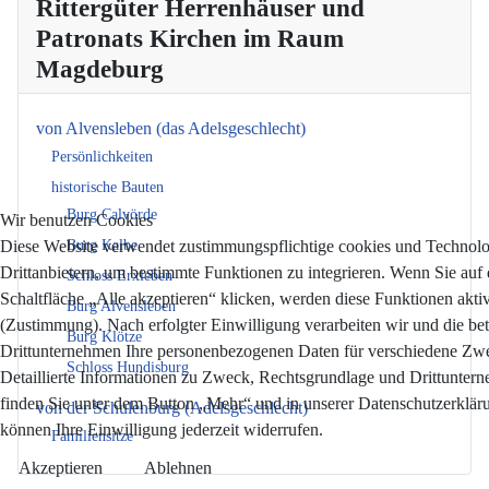
Rittergüter Herrenhäuser und
Patronats Kirchen im Raum
Magdeburg
von Alvensleben (das Adelsgeschlecht)
Persönlichkeiten
historische Bauten
Burg Calvörde
Wir benutzen Cookies
Burg Kalbe
Diese Website verwendet zustimmungspflichtige cookies und Technol
Drittanbietern, um bestimmte Funktionen zu integrieren. Wenn Sie auf 
Schloss Erxleben
Schaltfläche „Alle akzeptieren“ klicken, werden diese Funktionen aktiv
Burg Alvensleben
(Zustimmung). Nach erfolgter Einwilligung verarbeiten wir und die bet
Burg Klötze
Drittunternehmen Ihre personenbezogenen Daten für verschiedene Zw
Schloss Hundisburg
Detaillierte Informationen zu Zweck, Rechtsgrundlage und Drittunter
finden Sie unter dem Button „Mehr“ und in unserer Datenschutzerkläru
von der Schulenburg (Adelsgeschlecht)
können Ihre Einwilligung jederzeit widerrufen.
Familiensitze
Akzeptieren
Ablehnen