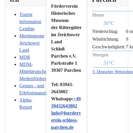
Förderverein
Historisches
Tourist
Heute
Museum
Information
30°C
der Rittergüter
Genthin
Niederschlag:
0 
im Jerichower
Meetingpoint
Windrichtung:
S
Land
Jerichower
Geschwindigkeit:
7 k
Schloß
Land
Morgen
Parchen e.V.
MDR
31°C
Parkstraße 1
MDM-
39307 Parchen
Mitteldeutsche
© Deutscher Wetterdien
Medienförderung
Tel: 03943-
Genuss - und
2643802
Erlebnismanufaktur
Whatsapp:
+49
Alpha-
39432643802
Report
Info@foerderv
erein-schloss-
parchen.de