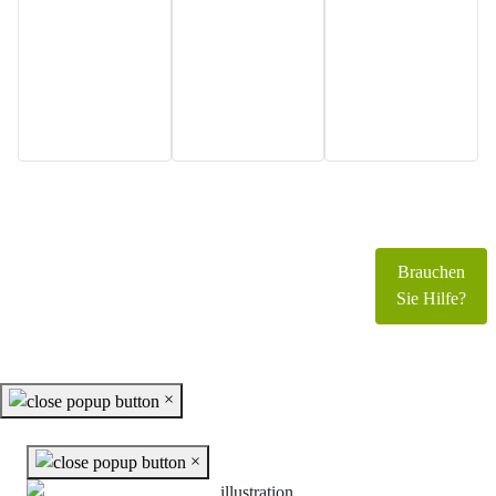
Copyright © 2026 www.foerderverein-schloss-
parchen.de. Alle Rechte vorbehalten.
Brauchen
Joomla!
ist freie, unter der
GNU/GPL-Lizenz
Sie Hilfe?
veröffentlichte Software.
×
×