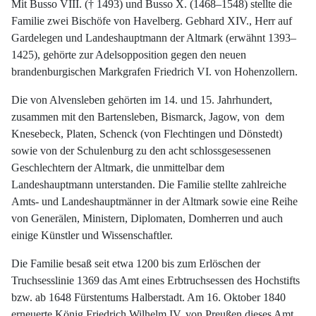
Mit Busso VIII. († 1493) und Busso X. (1468–1548) stellte die
Familie zwei Bischöfe von Havelberg. Gebhard XIV., Herr auf
Gardelegen und Landeshauptmann der Altmark (erwähnt 1393–
1425), gehörte zur Adelsopposition gegen den neuen
brandenburgischen Markgrafen Friedrich VI. von Hohenzollern.
Die von Alvensleben gehörten im 14. und 15. Jahrhundert,
zusammen mit den Bartensleben, Bismarck, Jagow, von dem
Knesebeck, Platen, Schenck (von Flechtingen und Dönstedt)
sowie von der Schulenburg zu den acht schlossgesessenen
Geschlechtern der Altmark, die unmittelbar dem
Landeshauptmann unterstanden. Die Familie stellte zahlreiche
Amts- und Landeshauptmänner in der Altmark sowie eine Reihe
von Generälen, Ministern, Diplomaten, Domherren und auch
einige Künstler und Wissenschaftler.
Die Familie besaß seit etwa 1200 bis zum Erlöschen der
Truchsesslinie 1369 das Amt eines Erbtruchsessen des Hochstifts
bzw. ab 1648 Fürstentums Halberstadt. Am 16. Oktober 1840
erneuerte König Friedrich Wilhelm IV. von Preußen dieses Amt