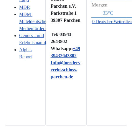
Land
Morgen
Parchen e.V.
MDR
33°C
Parkstraße 1
MDM-
39307 Parchen
Mitteldeutsche
© Deutscher Wetterdien
Medienförderung
Tel: 03943-
Genuss - und
2643802
Erlebnismanufaktur
Whatsapp:
+49
Alpha-
39432643802
Report
Info@foerderv
erein-schloss-
parchen.de