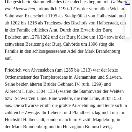
Die gesicherte Stammreihe des Geschlechtes beginnt mit
Gebhard
von Alvensleben
, urkundlich 1190–1216, der vermutlich Wichards
Sohn war. Er erscheint 1195 als Stadtpräfekt von Halberstadt und
ab 1202 bis 1216 als Truchsess des Bischofs von Halberstadt, ein
in der Familie erbliches Amt. Durch den Erwerb der Burg
Erxleben um 1270/1282 und der Burg Kalbe um 1324 sowie der
zeitweisen Besitzung der Burg Calvörde um 1396 stieg die
Familie in den schlossgesessenen Adel der Mark Brandenburg
auf.
Friedrich von Alvensleben (um 1265 bis 1313) war der letzte
Ordensmeister des Templerordens in Alemannien und Slawien.
Seine beiden älteren Brüder Gebhard IV. (urk. 1299) und
Albrecht I. (urk. 1304–1334) waren die Stammväter der Weißen
bzw. Schwarzen Linie. Eine weitere, die rote Linie, stirbt 1553
aus. Die schwarze erfuhr die größte Ausdehnung und teilte sich in
zahlreiche Zweige. Ihr Lehens- und Pfandbesitz lag nicht nur im
Hochstift Halberstadt, sondern auch im Erzstift Magdeburg, in
der Mark Brandenburg und im Herzogtum Braunschweig.