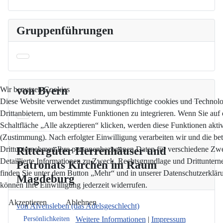
Gruppenführungen
von Byern
Wir benutzen Cookies
Diese Website verwendet zustimmungspflichtige cookies und Technol
Drittanbietern, um bestimmte Funktionen zu integrieren. Wenn Sie auf 
Schaltfläche „Alle akzeptieren“ klicken, werden diese Funktionen aktiv
(Zustimmung). Nach erfolgter Einwilligung verarbeiten wir und die bet
Rittergüter Herrenhäuser und
Drittunternehmen Ihre personenbezogenen Daten für verschiedene Zw
Detaillierte Informationen zu Zweck, Rechtsgrundlage und Drittunter
Patronats Kirchen im Raum
finden Sie unter dem Button „Mehr“ und in unserer Datenschutzerkläru
Magdeburg
können Ihre Einwilligung jederzeit widerrufen.
Akzeptieren
Ablehnen
von Alvensleben (das Adelsgeschlecht)
Weitere Informationen
|
Impressum
Persönlichkeiten