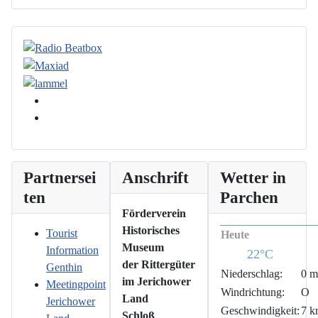
Partnersei
Anschrift
Wetter in
ten
Parchen
Förderverein
Historisches
Tourist
Heute
Museum
Information
22°C
der Rittergüter
Genthin
Niederschlag:
0 
im Jerichower
Meetingpoint
Windrichtung:
O
Land
Jerichower
Geschwindigkeit:
7 k
Schloß