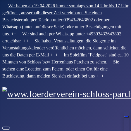
Wir haben ab 19.04.2026 immer sonntags von 14 Uhr bis 17 Uhr
geöffnet , ausserhalb dieser Zeit vereinbaren Sie einen
Besuchstermin per Telefon unter 03943-2643802 oder per
Whatsapp (unten auf dieser Seite) oder unter Besichtigungen mit
uns. ++
Wir sind auch per Whatsapp unter +49393432643802
erreichbar+++
Sie haben Veranstaltungen, die Sie gerne im
Veranstaltungskalender veröffentlichen möchten, dann schicken die
uns die Daten per E-Mail +++
Im Spielfilm "Feldpost" sind ca. 10
Minuten von Schloss bzw Herrenhaus Parchen zu sehen.
Sie
suchen eine Location zum Feiern, oder einen Ort für eine
Buchlesung, dann melden Sie sich einfach bei uns +++