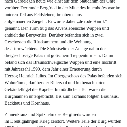
nach
Gardelegen
heute wie einst auf dem Staudamm der Ohre
vorüber. Der runde
Bergfried
in der Mitte des Innenhofes war im
unteren Teil aus
Feldsteinen
, im oberen aus
aufgemauerten
Ziegeln
. Er wurde daher „de rode Hinrik“
genannt. Der Turm trug das Alvenslebensche Wappen und
enthielt das
Burgverlies
. Darüber befanden sich in zwei
Geschossen die Rüstkammern und die Wohnung
des
Turmwächters
. Die Südostseite der Anlage nahm der
dreigeschossige
Palas
mit
gotischem
Treppenturm
ein. Daran
befand sich das Braunschweigische Wappen und eine Inschrift
mit Jahreszahl 1590, dem Jahr einer Erneuerung durch
Herzog
Heinrich Julius
. Im Obergeschoss des Palas befanden sich
Wohnräume, darüber der
Rittersaal
und im benachbarten
Gebäudeflügel die Kapelle. Im nördlichen Teil waren die
Burgmannen untergebracht. Bis zum
Torhaus
folgten Brauhaus,
Backhaus und Kornhaus.
Zinnenkranz und Spitzhelm des Bergfrieds wurden
im Dreißigjährigen Krieg zerstört. Weitere Teile der Burg wurden