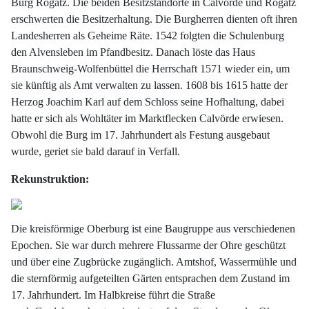
Burg Rogätz. Die beiden Besitzstandorte in Calvörde und Rogätz
erschwerten die Besitzerhaltung. Die Burgherren dienten oft ihren
Landesherren als Geheime Räte. 1542 folgten die Schulenburg
den Alvensleben im Pfandbesitz. Danach löste das Haus
Braunschweig-Wolfenbüttel die Herrschaft 1571 wieder ein, um
sie künftig als Amt verwalten zu lassen. 1608 bis 1615 hatte der
Herzog Joachim Karl auf dem Schloss seine Hofhaltung, dabei
hatte er sich als Wohltäter im Marktflecken Calvörde erwiesen.
Obwohl die Burg im 17. Jahrhundert als Festung ausgebaut
wurde, geriet sie bald darauf in Verfall.
Rekunstruktion:
Die kreisförmige Oberburg ist eine Baugruppe aus verschiedenen
Epochen. Sie war durch mehrere Flussarme der Ohre
geschützt
und über eine
Zugbrücke
zugänglich. Amtshof, Wassermühle und
die sternförmig aufgeteilten Gärten entsprachen dem Zustand im
17. Jahrhundert. Im Halbkreise führt die Straße