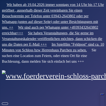
Wir haben ab 19.04.2026 immer sonntags von 14 Uhr bis 17 Uhr
geöffnet , ausserhalb dieser Zeit vereinbaren Sie einen
Besuchstermin per Telefon unter 03943-2643802 oder per
Whatsapp (unten auf dieser Seite) oder unter Besichtigungen mit
uns. ++
Wir sind auch per Whatsapp unter +49393432643802
erreichbar+++
Sie haben Veranstaltungen, die Sie gerne im
Veranstaltungskalender veröffentlichen möchten, dann schicken die
uns die Daten per E-Mail +++
Im Spielfilm "Feldpost" sind ca. 10
Minuten von Schloss bzw Herrenhaus Parchen zu sehen.
Sie
suchen eine Location zum Feiern, oder einen Ort für eine
Buchlesung, dann melden Sie sich einfach bei uns +++