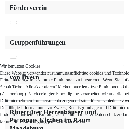
Förderverein
Gruppenführungen
Wir benutzen Cookies
Diese Website verwendet zustimmungspflichtige cookies und Technol
von Byern
Drittanbietern, um bestimmte Funktionen zu integrieren. Wenn Sie auf 
Schaltfläche „Alle akzeptieren“ klicken, werden diese Funktionen aktiv
(Zustimmung). Nach erfolgter Einwilligung verarbeiten wir und die bet
Drittunternehmen Ihre personenbezogenen Daten für verschiedene Zw
Detaillierte Informationen zu Zweck, Rechtsgrundlage und Drittunter
Rittergüter Herrenhäuser und
finden Sie unter dem Button „Mehr“ und in unserer Datenschutzerkläru
Patronats Kirchen im Raum
können Ihre Einwilligung jederzeit widerrufen.
Magdeburg