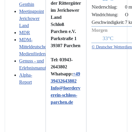
der Rittergüter
Genthin
Niederschlag:
0 
im Jerichower
Meetingpoint
Windrichtung:
O
Land
Jerichower
Geschwindigkeit:
7 k
Schloß
Land
Morgen
Parchen e.V.
MDR
33°C
Parkstraße 1
MDM-
39307 Parchen
Mitteldeutsche
© Deutscher Wetterdien
Medienförderung
Tel: 03943-
Genuss - und
2643802
Erlebnismanufaktur
Whatsapp:
+49
Alpha-
39432643802
Report
Info@foerderv
erein-schloss-
parchen.de