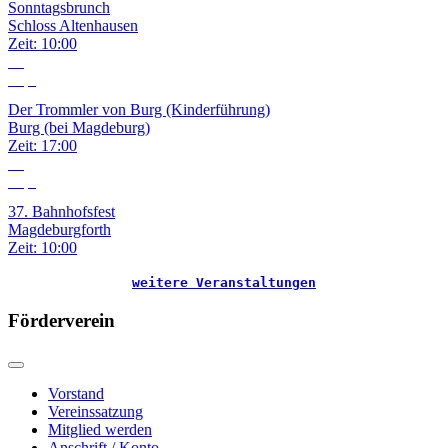
Sonntagsbrunch
Schloss Altenhausen
Zeit:
10:00
18
Sep.
Der Trommler von Burg (Kinderführung)
Burg (bei Magdeburg)
Zeit:
17:00
19
Sep.
37. Bahnhofsfest
Magdeburgforth
Zeit:
10:00
weitere Veranstaltungen
Förderverein
Vorstand
Vereinssatzung
Mitglied werden
Anschrift / Konto