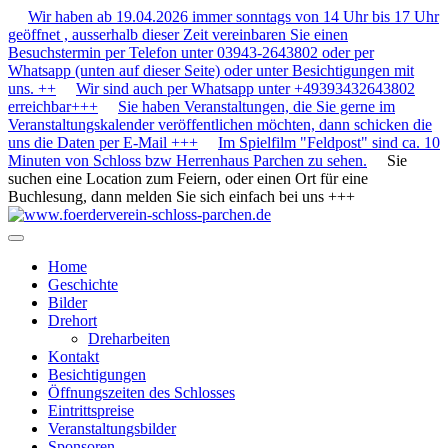
Wir haben ab 19.04.2026 immer sonntags von 14 Uhr bis 17 Uhr
geöffnet , ausserhalb dieser Zeit vereinbaren Sie einen
Besuchstermin per Telefon unter 03943-2643802 oder per
Whatsapp (unten auf dieser Seite) oder unter Besichtigungen mit
uns. ++
Wir sind auch per Whatsapp unter +49393432643802
erreichbar+++
Sie haben Veranstaltungen, die Sie gerne im
Veranstaltungskalender veröffentlichen möchten, dann schicken die
uns die Daten per E-Mail +++
Im Spielfilm "Feldpost" sind ca. 10
Minuten von Schloss bzw Herrenhaus Parchen zu sehen.
Sie
suchen eine Location zum Feiern, oder einen Ort für eine
Buchlesung, dann melden Sie sich einfach bei uns +++
Home
Geschichte
Bilder
Drehort
Dreharbeiten
Kontakt
Besichtigungen
Öffnungszeiten des Schlosses
Eintrittspreise
Veranstaltungsbilder
Sponsoren