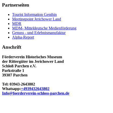
Partnerseiten
Tourist Information Genthin
Meetingpoint Jerichower Land
MDR
MDM- Mitteldeutsche Medienförderung
Genuss - und Erlebnismanufaktur
Alpha-Report
Anschrift
Förderverein Historisches Museum
der Rittergüter im Jerichower Land
Schloß Parchen e.V.
Parkstraße 1
39307 Parchen
Tel: 03943-2643802
Whatsapp:
+4939432643802
Info@foerderverein-schloss-parchen.de