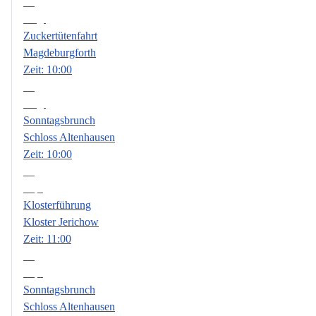
08
Aug.
Zuckertütenfahrt
Magdeburgforth
Zeit:
10:00
09
Aug.
Sonntagsbrunch
Schloss Altenhausen
Zeit:
10:00
06
Sep.
Klosterführung
Kloster Jerichow
Zeit:
11:00
13
Sep.
Sonntagsbrunch
Schloss Altenhausen