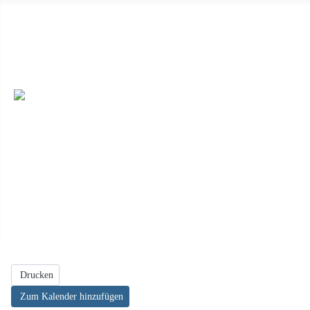
Wir haben ab 19.04.2026 immer sonntags von 14 Uhr bis 17 Uhr 
dieser Seite) oder unter Besichtigungen mit uns. ++
Wir sind auc
veröffentlichen möchten, dann schicken die uns die Daten per E-M
Feiern, oder einen Ort für eine Buchlesung, dann melden Sie sich e
Drucken
Zum Kalender hinzufügen