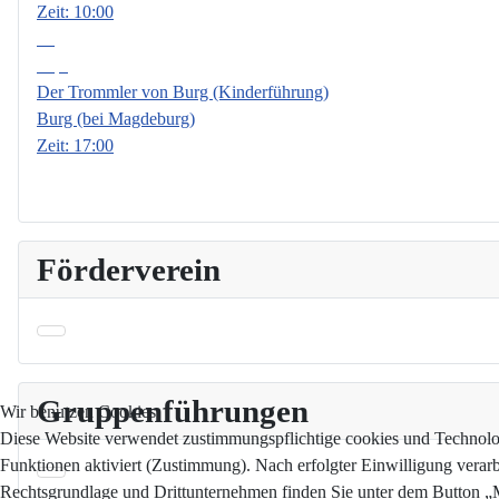
Zeit:
10:00
18
Sep.
Der Trommler von Burg (Kinderführung)
Burg (bei Magdeburg)
Zeit:
17:00
Förderverein
Gruppenführungen
Wir benutzen Cookies
Diese Website verwendet zustimmungspflichtige cookies und Technologi
Funktionen aktiviert (Zustimmung). Nach erfolgter Einwilligung verar
Rechtsgrundlage und Drittunternehmen finden Sie unter dem Button „Me