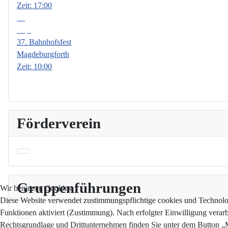
Zeit:
17:00
19
Sep.
37. Bahnhofsfest
Magdeburgforth
Zeit:
10:00
Förderverein
Gruppenführungen
Wir benutzen Cookies
Diese Website verwendet zustimmungspflichtige cookies und Technologi
Funktionen aktiviert (Zustimmung). Nach erfolgter Einwilligung verar
Rechtsgrundlage und Drittunternehmen finden Sie unter dem Button „Me