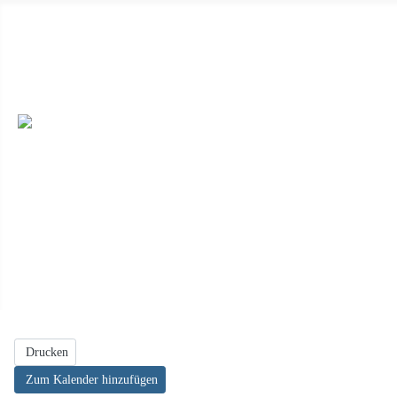
Wir haben ab 19.04.2026 immer sonntags von 14 Uhr bis 17 Uhr 
dieser Seite) oder unter Besichtigungen mit uns. ++
Wir sind auc
veröffentlichen möchten, dann schicken die uns die Daten per E-M
Feiern, oder einen Ort für eine Buchlesung, dann melden Sie sich e
Drucken
Zum Kalender hinzufügen