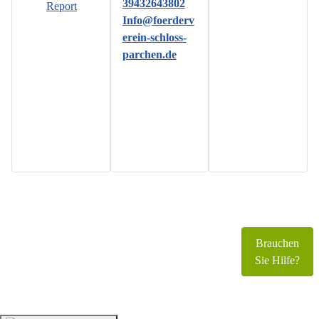
39432643802
Report
Info@foerderv
erein-schloss-
parchen.de
Copyright © 2026 www.foerderverein-schloss-
parchen.de. Alle Rechte vorbehalten.
Brauchen
Joomla!
ist freie, unter der
GNU/GPL-Lizenz
Sie Hilfe?
veröffentlichte Software.