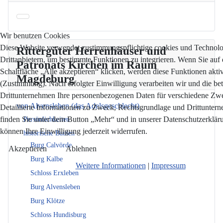
Wir benutzen Cookies
Diese Website verwendet zustimmungspflichtige cookies und Technol
Rittergüter Herrenhäuser und
Drittanbietern, um bestimmte Funktionen zu integrieren. Wenn Sie auf 
Patronats Kirchen im Raum
Schaltfläche „Alle akzeptieren“ klicken, werden diese Funktionen aktiv
Magdeburg
(Zustimmung). Nach erfolgter Einwilligung verarbeiten wir und die bet
Drittunternehmen Ihre personenbezogenen Daten für verschiedene Zw
von Alvensleben (das Adelsgeschlecht)
Detaillierte Informationen zu Zweck, Rechtsgrundlage und Drittunter
finden Sie unter dem Button „Mehr“ und in unserer Datenschutzerkläru
Persönlichkeiten
können Ihre Einwilligung jederzeit widerrufen.
historische Bauten
Burg Calvörde
Akzeptieren
Ablehnen
Burg Kalbe
Weitere Informationen
|
Impressum
Schloss Erxleben
Burg Alvensleben
Burg Klötze
Schloss Hundisburg