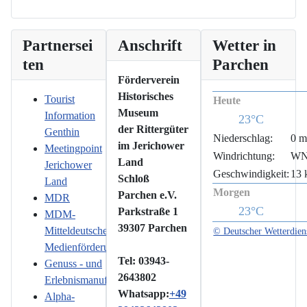
Partnersei
Anschrift
Wetter in
ten
Parchen
Förderverein
Historisches
Tourist
Heute
Museum
Information
23°C
der Rittergüter
Genthin
Niederschlag:
0 
im Jerichower
Meetingpoint
Windrichtung:
W
Land
Jerichower
Geschwindigkeit:
13 
Schloß
Land
Morgen
Parchen e.V.
MDR
23°C
Parkstraße 1
MDM-
39307 Parchen
Mitteldeutsche
© Deutscher Wetterdien
Medienförderung
Tel: 03943-
Genuss - und
2643802
Erlebnismanufaktur
Whatsapp:
+49
Alpha-