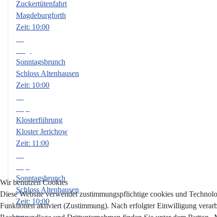
Zuckertütenfahrt
Magdeburgforth
Zeit:
10:00
09
Aug.
Sonntagsbrunch
Schloss Altenhausen
Zeit:
10:00
06
Sep.
Klosterführung
Kloster Jerichow
Zeit:
11:00
13
Sep.
Sonntagsbrunch
Wir benutzen Cookies
Schloss Altenhausen
Diese Website verwendet zustimmungspflichtige cookies und Technologi
Zeit:
10:00
Funktionen aktiviert (Zustimmung). Nach erfolgter Einwilligung verar
18