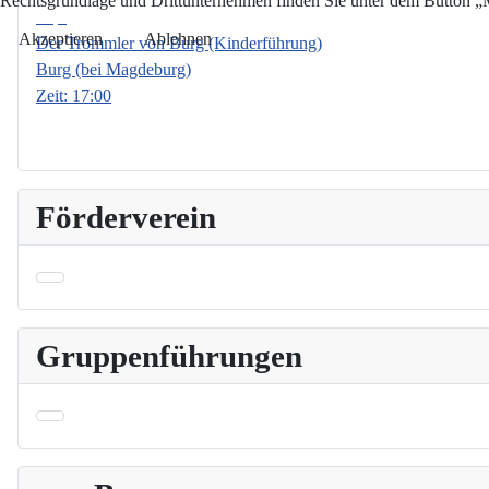
Rechtsgrundlage und Drittunternehmen finden Sie unter dem Button „Me
Sep.
Akzeptieren
Ablehnen
Der Trommler von Burg (Kinderführung)
Burg (bei Magdeburg)
Zeit:
17:00
Förderverein
Gruppenführungen