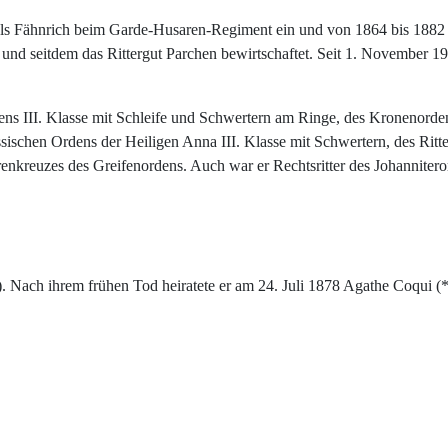
als Fähnrich beim Garde-Husaren-Regiment ein und von 1864 bis 1882 wa
nd seitdem das Rittergut Parchen bewirtschaftet. Seit 1. November 190
dens III. Klasse mit Schleife und Schwertern am Ringe, des Kronenord
ischen Ordens der Heiligen Anna III. Klasse mit Schwertern, des Ritte
nkreuzes des Greifenordens. Auch war er Rechtsritter des Johannitero
. Nach ihrem frühen Tod heiratete er am 24. Juli 1878 Agathe Coqui (