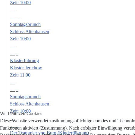
Zeit:
10:00
09
Aug.
Sonntagsbrunch
Schloss Altenhausen
Zeit:
10:00
06
Sep.
Klosterführung
Kloster Jerichow
Zeit:
11:00
13
Sep.
Sonntagsbrunch
Schloss Altenhausen
Zeit:
10:00
Wir benutzen Cookies
18
Diese Website verwendet zustimmungspflichtige cookies und Technologi
Sep.
Funktionen aktiviert (Zustimmung). Nach erfolgter Einwilligung verar
Der Trommler von Burg (Kinderführung)