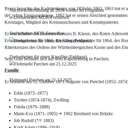
Byern besuchte das Kadettenkorps von 1856 bis 1863. 1863 trat er 
Nachtwächterführung ab 2026 wieder im Programm
deutschen Einigungskriege. 1882 hat er seinen Abschied genommen u
Kreistages, Mitglied des Kreisausschusses und Kreisdeputierter.
Dreharbeiten MDR-Fernsehen
Er war Inhaber des Eisernen Kreuzes II. Klasse, des Roten Adleror
Erinnerungskreuz für 1866, der Kriegsdenkmünze für 1864, des Russ
Ritterkreuzes des Ordens der Württembergischen Krone und des Ehre
Dreharbeiten für einen Kinofilm (Feldpost)
Sein Grab befindet sich auf dem Kapellenberg in Parchen.
Familie
Flohmarkt Parchen am 21.12.2025
Er heiratete am 11. Oktober 1871 Auguste von Pietchel (1852–1874)
Edda (1872–1877)
Tochter (1874-1874), Zwilling
Frieda (1879–1888)
Marie-Eva (1871–1905) ⚭ 1902 Bernhard von Britzke
Job Rudolf (*/† 1883)
Kraft Adam (1886–1918)