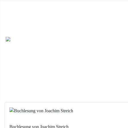
Wir haben ab 19.04.2026 immer sonntags von 14 Uhr bis 17 Uhr 
dieser Seite) oder unter Besichtigungen mit uns. ++
Wir sind auc
veröffentlichen möchten, dann schicken die uns die Daten per E-M
Feiern, oder einen Ort für eine Buchlesung, dann melden Sie sich e
Buchlesung von Joachim Streich