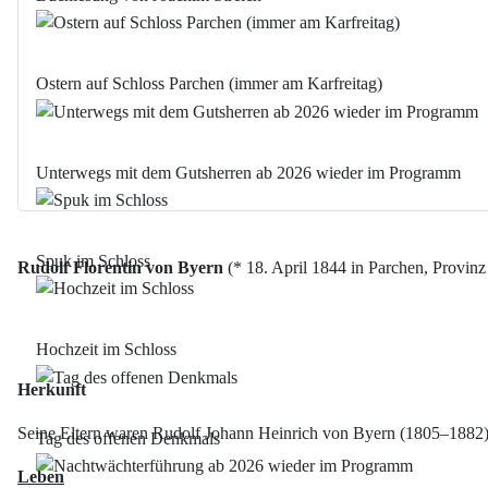
Ostern auf Schloss Parchen (immer am Karfreitag)
Unterwegs mit dem Gutsherren ab 2026 wieder im Programm
Spuk im Schloss
Rudolf Florentin von Byern
(* 18. April 1844 in Parchen, Provinz
Hochzeit im Schloss
Herkunft
Seine Eltern waren Rudolf Johann Heinrich von Byern (1805–1882) 
Tag des offenen Denkmals
Leben