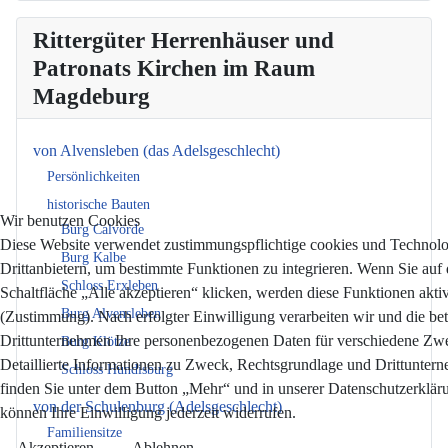
Rittergüter Herrenhäuser und
Patronats Kirchen im Raum
Magdeburg
von Alvensleben (das Adelsgeschlecht)
Persönlichkeiten
historische Bauten
Wir benutzen Cookies
Burg Calvörde
Diese Website verwendet zustimmungspflichtige cookies und Technol
Burg Kalbe
Drittanbietern, um bestimmte Funktionen zu integrieren. Wenn Sie auf 
Schloss Erxleben
Schaltfläche „Alle akzeptieren“ klicken, werden diese Funktionen aktiv
Burg Alvensleben
(Zustimmung). Nach erfolgter Einwilligung verarbeiten wir und die bet
Drittunternehmen Ihre personenbezogenen Daten für verschiedene Zw
Burg Klötze
Detaillierte Informationen zu Zweck, Rechtsgrundlage und Drittunter
Schloss Hundisburg
finden Sie unter dem Button „Mehr“ und in unserer Datenschutzerkläru
von der Schulenburg (Adelsgeschlecht)
können Ihre Einwilligung jederzeit widerrufen.
Familiensitze
Akzeptieren
Ablehnen