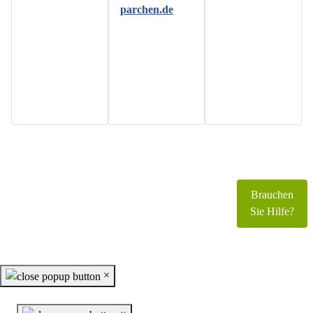
parchen.de
Copyright © 2026 www.foerderverein-schloss-
parchen.de. Alle Rechte vorbehalten.
Brauchen
Joomla!
ist freie, unter der
GNU/GPL-Lizenz
Sie Hilfe?
veröffentlichte Software.
×