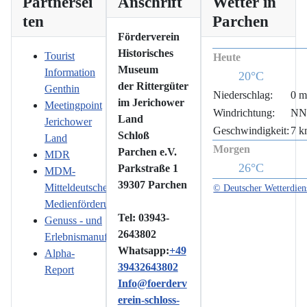
Partnersei
Anschrift
Wetter in
ten
Parchen
Förderverein
Historisches
Tourist
Heute
Museum
Information
20°C
der Rittergüter
Genthin
Niederschlag:
0 
im Jerichower
Meetingpoint
Windrichtung:
N
Land
Jerichower
Geschwindigkeit:
7 k
Schloß
Land
Morgen
Parchen e.V.
MDR
26°C
Parkstraße 1
MDM-
39307 Parchen
Mitteldeutsche
© Deutscher Wetterdien
Medienförderung
Tel: 03943-
Genuss - und
2643802
Erlebnismanufaktur
Whatsapp:
+49
Alpha-
39432643802
Report
Info@foerderv
erein-schloss-