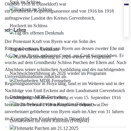
Spuk im Schloss
Oktober 1918 in Düsseldorf) war
ein preußischer Regierungsassessor und von 1916 bis 1918
auftragsweise Landrat des Kreises Grevenbroich.
Hochzeit im Schloss
sein Leben
Der Protestant Kraft von Byern war ein Sohn des
Rittergutsbesitzers Rudolf von Byern aus dessen zweiter Ehe mit
Tag des offenen Denkmals
Agathe von Byern, geborene Coqui, aus Groß Germersleben. Er
wuchs auf dem Grundbesitz Schloss Parchen der Eltern auf. Nach
Abschluss seiner schulischen Ausbildung und des nachfolgenden
Nachtwächterführung ab 2026 wieder im Programm
Universitätsstudiums zunächst als
Regierungsassessor in Hoya tätig, fand er im Weiteren und in der
Nachfolge von Emil Erckens auf dem Landratsamt Grevenbroich
Dreharbeiten MDR-Fernsehen
Beschäftigung, mit dessen Leitung er vom 15. September 1916
bis zum 28. Februar 1918 auftragsweise betraut war.Der
unverheiratet gebliebene von Byern starb im Alter von 31 Jahren
im Evangelischen Krankenhaus in Düsseldorf.
Dreharbeiten für einen Kinofilm (Feldpost)